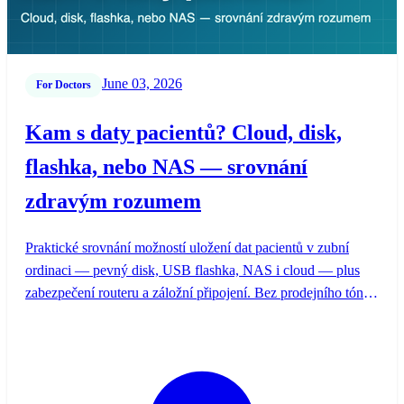
June 03, 2026
For Doctors
Kam s daty pacientů? Cloud, disk,
flashka, nebo NAS — srovnání
zdravým rozumem
Praktické srovnání možností uložení dat pacientů v zubní
ordinaci — pevný disk, USB flashka, NAS i cloud — plus
zabezpečení routeru a záložní připojení. Bez prodejního tónu,
s oporou ve více zdrojích.