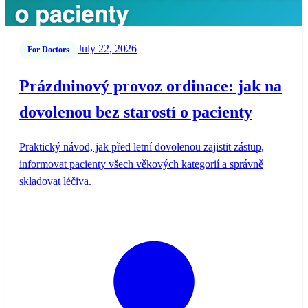
July 22, 2026
For Doctors
Prázdninový provoz ordinace: jak na
dovolenou bez starostí o pacienty
Praktický návod, jak před letní dovolenou zajistit zástup,
informovat pacienty všech věkových kategorií a správně
skladovat léčiva.