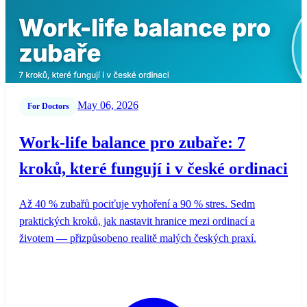
May 06, 2026
For Doctors
Work-life balance pro zubaře: 7
kroků, které fungují i v české ordinaci
Až 40 % zubařů pociťuje vyhoření a 90 % stres. Sedm
praktických kroků, jak nastavit hranice mezi ordinací a
životem — přizpůsobeno realitě malých českých praxí.