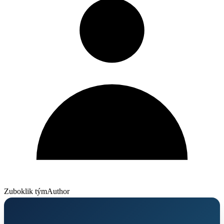
Zuboklik tým
Author