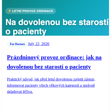
July 22, 2026
For Doctors
Prázdninový provoz ordinace: jak na
dovolenou bez starostí o pacienty
Praktický návod, jak před letní dovolenou zajistit zástup,
informovat pacienty všech věkových kategorií a správně
skladovat léčiva.