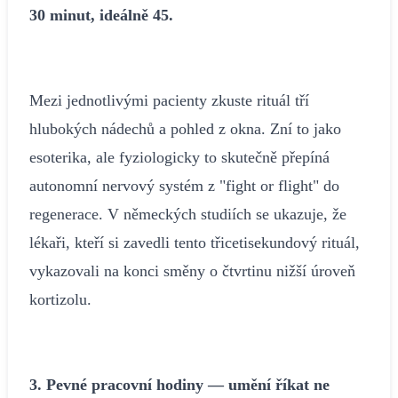
30 minut, ideálně 45.
Mezi jednotlivými pacienty zkuste rituál tří
hlubokých nádechů a pohled z okna. Zní to jako
esoterika, ale fyziologicky to skutečně přepíná
autonomní nervový systém z "fight or flight" do
regenerace. V německých studiích se ukazuje, že
lékaři, kteří si zavedli tento třicetisekundový rituál,
vykazovali na konci směny o čtvrtinu nižší úroveň
kortizolu.
3. Pevné pracovní hodiny — umění říkat ne