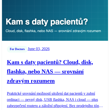
June 03, 2026
For Doctors
Kam s daty pacientů? Cloud, disk,
flashka, nebo NAS — srovnání
zdravým rozumem
Praktické srovnání možností uložení dat pacientů v zubní
ordinaci — pevný disk, USB flashka, NAS i cloud — plus
zabezpečení routeru a záložní připojení. Bez prodejního tónu,