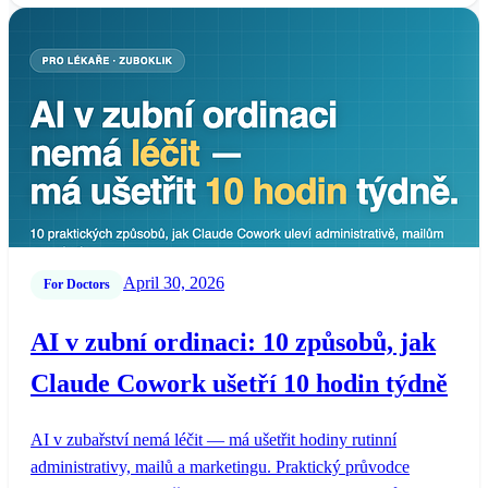
April 30, 2026
For Doctors
AI v zubní ordinaci: 10 způsobů, jak
Claude Cowork ušetří 10 hodin týdně
AI v zubařství nemá léčit — má ušetřit hodiny rutinní
administrativy, mailů a marketingu. Praktický průvodce