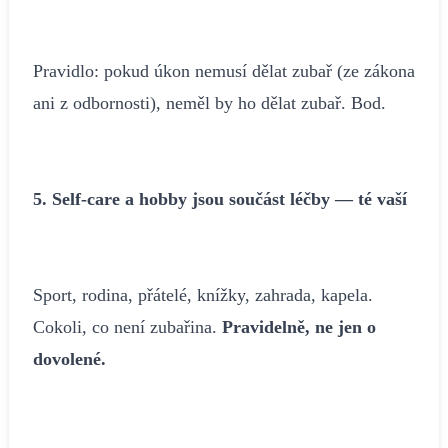
Pravidlo: pokud úkon nemusí dělat zubař (ze zákona
ani z odbornosti), neměl by ho dělat zubař. Bod.
5. Self-care a hobby jsou součást léčby — té vaší
Sport, rodina, přátelé, knížky, zahrada, kapela.
Cokoli, co není zubařina.
Pravidelně, ne jen o
dovolené.