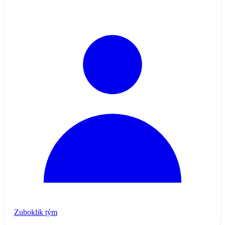
s oporou ve více zdrojích.
Zuboklik tým