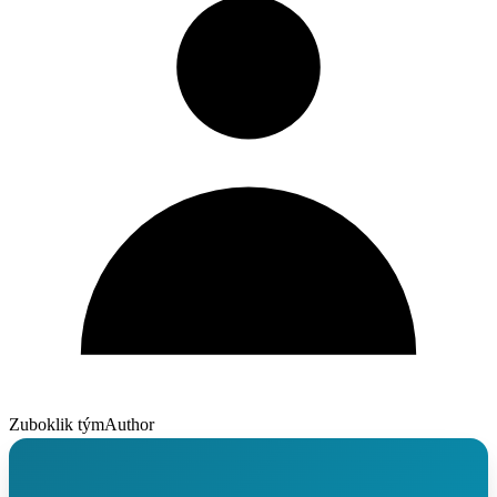
Zuboklik tým
Author