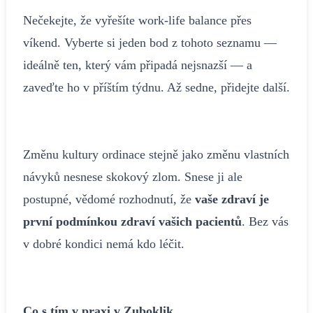
Nečekejte, že vyřešíte work-life balance přes
víkend. Vyberte si jeden bod z tohoto seznamu —
ideálně ten, který vám připadá nejsnazší — a
zaveďte ho v příštím týdnu. Až sedne, přidejte další.
Změnu kultury ordinace stejně jako změnu vlastních
návyků nesnese skokový zlom. Snese ji ale
postupné, vědomé rozhodnutí, že
vaše zdraví je
první podmínkou zdraví vašich pacientů
. Bez vás
v dobré kondici nemá kdo léčit.
Co s tím v praxi v Zuboklik