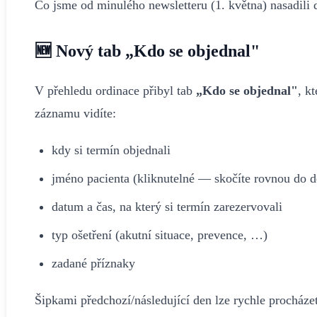
Co jsme od minulého newsletteru (1. května) nasadili 
🆕 Nový tab „Kdo se objednal"
V přehledu ordinace přibyl tab
„Kdo se objednal"
, k
záznamu vidíte:
kdy si termín objednali
jméno pacienta (kliknutelné — skočíte rovnou do de
datum a čas, na který si termín zarezervovali
typ ošetření (akutní situace, prevence, …)
zadané příznaky
Šipkami předchozí/následující den lze rychle procháze