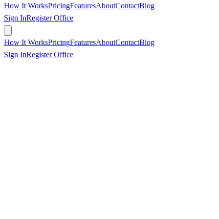
How It Works
Pricing
Features
About
Contact
Blog
Sign In
Register Office
Book Appointment
How It Works
Pricing
Features
About
Contact
Blog
Sign In
Register Office
Book Appointment