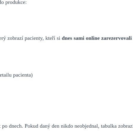
do produkce:
terý zobrazí pacienty, kteří si
dnes sami online zarezervovali
tailu pacienta)
t po dnech. Pokud daný den nikdo neobjednal, tabulka zobrazí