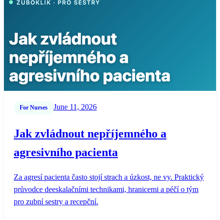
June 11, 2026
For Nurses
Jak zvládnout nepříjemného a
agresivního pacienta
Za agresí pacienta často stojí strach a úzkost, ne vy. Praktický
průvodce deeskalačními technikami, hranicemi a péčí o tým
pro zubní sestry a recepční.