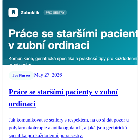
May 27, 2026
For Nurses
Práce se staršími pacienty v zubní
ordinaci
Jak komunikovat se seniory s respektem, na co si dát pozor u
polyfarmakoterapie a antikoagulancií, a jaká jsou geriatrická
specifika pro každodenní praxi sestry.