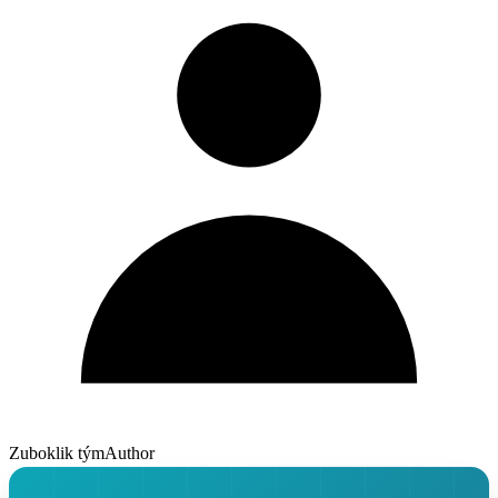
Zuboklik tým
Author