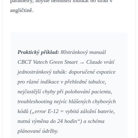
parametry, abyste nemuseli louskat 80 stran v
angličtině.
Praktický příklad:
80stránkový manuál
CBCT Vatech Green Smart → Claude vrátí
jednostránkový tahák: doporučené expozice
pro různé indikace v přehledné tabulce,
nejčastější chyby při polohování pacienta,
troubleshooting nejvíc hlášených chybových
kódů („error E-12 = vybitá záložní baterie,
nutná výměna do 24 hodin“) a schéma
plánované údržby.