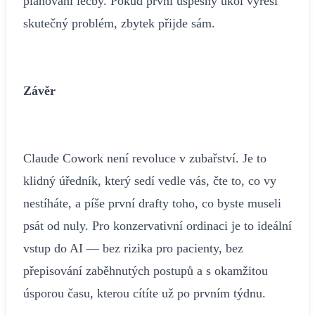
plánování léčby. Pokud první úspěšný úkol vyřeší
skutečný problém, zbytek přijde sám.
Závěr
Claude Cowork není revoluce v zubařství. Je to
klidný úředník, který sedí vedle vás, čte to, co vy
nestíháte, a píše první drafty toho, co byste museli
psát od nuly. Pro konzervativní ordinaci je to ideální
vstup do AI — bez rizika pro pacienty, bez
přepisování zaběhnutých postupů a s okamžitou
úsporou času, kterou cítíte už po prvním týdnu.