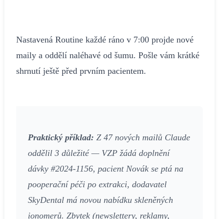
Nastavená Routine každé ráno v 7:00 projde nové
maily a oddělí naléhavé od šumu. Pošle vám krátké
shrnutí ještě před prvním pacientem.
Praktický příklad:
Z 47 nových mailů Claude
oddělil 3 důležité — VZP žádá doplnění
dávky #2024-1156, pacient Novák se ptá na
pooperační péči po extrakci, dodavatel
SkyDental má novou nabídku skleněných
ionomerů. Zbytek (newslettery, reklamy,