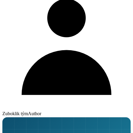
Zuboklik tým
Author