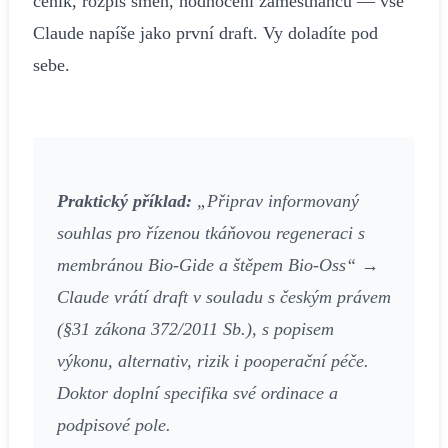
ceník, rozpis směn, hodnocení zaměstnanců — vše
Claude napíše jako první draft. Vy doladíte pod
sebe.
Praktický příklad:
„Připrav informovaný
souhlas pro řízenou tkáňovou regeneraci s
membránou Bio-Gide a štěpem Bio-Oss“ →
Claude vrátí draft v souladu s českým právem
(§31 zákona 372/2011 Sb.), s popisem
výkonu, alternativ, rizik i pooperační péče.
Doktor doplní specifika své ordinace a
podpisové pole.