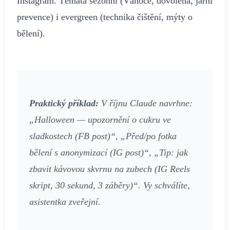
Instagram. Témata sezónní (Vánoce, dovolená, jarní
prevence) i evergreen (technika čištění, mýty o
bělení).
Praktický příklad:
V říjnu Claude navrhne:
„Halloween — upozornění o cukru ve
sladkostech (FB post)“, „Před/po fotka
bělení s anonymizací (IG post)“, „Tip: jak
zbavit kávovou skvrnu na zubech (IG Reels
skript, 30 sekund, 3 záběry)“. Vy schválíte,
asistentka zveřejní.